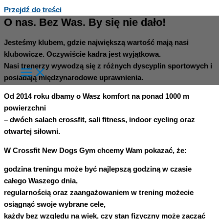
Przejdź do treści
O nas. Bez Was. By się nie dało!
Jesteśmy klubem, gdzie największą wartość mają nasi
klubowicze. Oczywiście kadra jest wyjątkowa.
Nasi trenerzy wywodzą się z różnych dyscyplin sportowych i
posiadają międzynarodowe uprawnienia.
Od 2014 roku dbamy o Wasz komfort na ponad 1000 m
powierzchni
– dwóch salach crossfit, sali fitness, indoor cycling oraz
otwartej siłowni.
W
Crossfit
New Dogs Gym
chcemy Wam pokazać, że:
godzina treningu
może być najlepszą godziną w czasie
całego Waszego dnia,
regularnością
oraz
zaangażowaniem
w trening możecie
osiągnąć swoje wybrane cele,
każdy
bez względu na wiek, czy stan fizyczny może zacząć