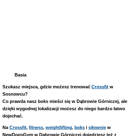
Basia
Szukasz miejsca, gdzie możesz trenować
Crossfit
w
Sosnowcu?
Co prawda nasz boks mieści się w Dąbrowie Górniczej, ale
dzięki wygodnej lokalizacji możesz do niego bardzo łatwo
dojechać.
Na
Crossfit
,
fitness
,
weightlifting
,
boks
i
siłownię
w
NewDogsGym w Dąbrowie Górniczej dojedziesz też z